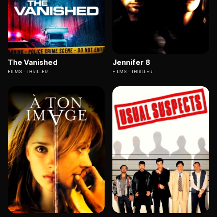
The Vanished
Jennifer 8
FILMS
THRILLER
FILMS
THRILLER