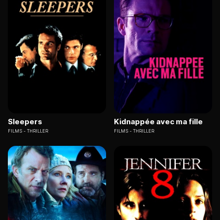
Sleepers
Kidnappée avec ma fille
FILMS
THRILLER
FILMS
THRILLER