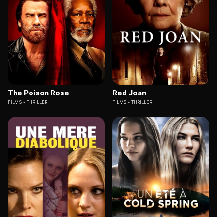
The Poison Rose
Red Joan
FILMS
THRILLER
FILMS
THRILLER