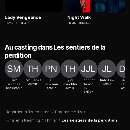
Lady Vengeance
Night Walk
FILMS
THRILLER
FILMS
THRILLER
Au casting dans Les sentiers de la
perdition
Sam
Tom Hanks
Paul
Tyler
Jennifer
Jude Law
Danie
Mendes
Acteur
Newman
Hoechlin
Jason
Acteur
Craig
Réalisateur
Acteur
Acteur
Leigh
Acteur
Actrice
Regarder la TV en direct
/
Programme TV
/
Films en streaming
/
Thriller
/
Les sentiers de la perdition