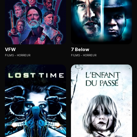
VFW
7 Below
FILMS
HORREUR
FILMS
HORREUR