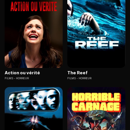
Action ou vérité
The Reef
FILMS
HORREUR
FILMS
HORREUR