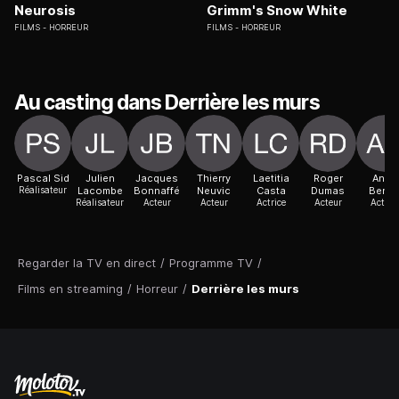
Neurosis
Grimm's Snow White
FILMS
HORREUR
FILMS
HORREUR
Au casting dans Derrière les murs
Pascal Sid
Julien
Jacques
Thierry
Laetitia
Roger
Anne
Réalisateur
Lacombe
Bonnaffé
Neuvic
Casta
Dumas
Benoî
Réalisateur
Acteur
Acteur
Actrice
Acteur
Actric
Regarder la TV en direct
/
Programme TV
/
Films en streaming
/
Horreur
/
Derrière les murs