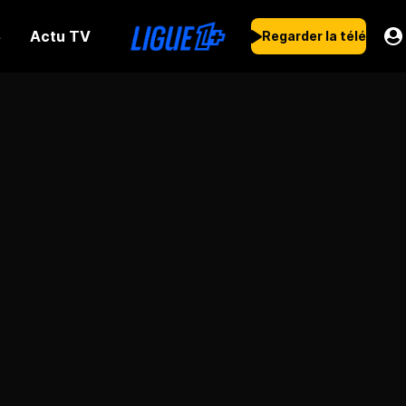
Actu TV
s
Regarder la télé