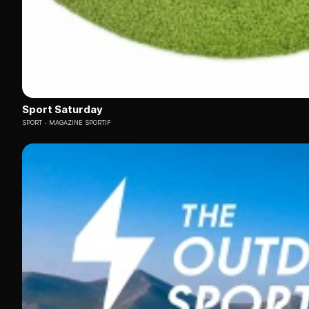
Sport Saturday
SPORT
MAGAZINE SPORTIF