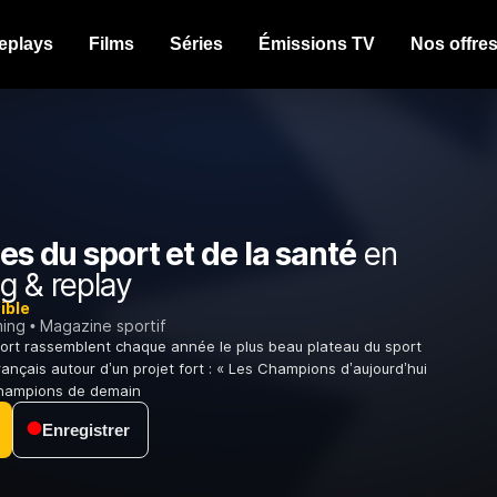
eplays
Films
Séries
Émissions TV
Nos offre
les du sport et de la santé
en
g & replay
ible
ming
Magazine sportif
port rassemblent chaque année le plus beau plateau du sport
ançais autour d’un projet fort : « Les Champions d’aujourd’hui
Champions de demain
Enregistrer