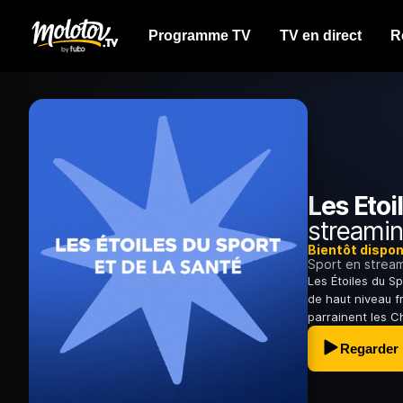
Programme TV
TV en direct
R
Les Etoi
streamin
Bientôt dispon
Sport en strea
Les Étoiles du S
de haut niveau fr
parrainent les 
Regarder