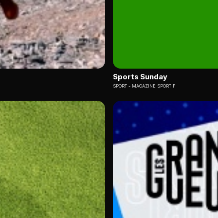
Sports Sunday
SPORT
MAGAZINE SPORTIF