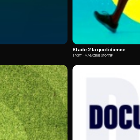
Stade 2 la quotidienne
SPORT
MAGAZINE SPORTIF