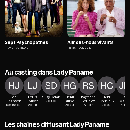
Sept Psychopathes
Aimons-nous vivants
FILMS
COMÉDIE
FILMS
COMÉDIE
Au casting dans Lady Paname
Henri
Louis
Suzy Delair
Henri
Raymond
Henri
Jane
Jeanson
Jouvet
Actrice
Guisol
Souplex
Crémieux
Marke
Réalisateur
Acteur
Acteur
Acteur
Acteur
Actric
Les chaînes diffusant Lady Paname