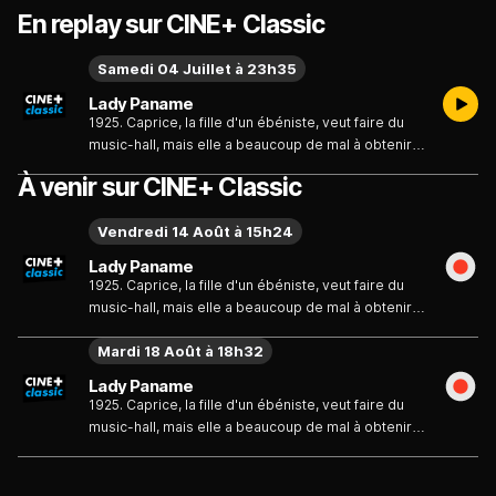
En replay sur CINE+ Classic
Samedi 04 Juillet à 23h35
Lady Paname
1925. Caprice, la fille d'un ébéniste, veut faire du
music-hall, mais elle a beaucoup de mal à obtenir
des engagements. Bagnolet, un ami photographe,
À venir sur CINE+ Classic
anarchiste dans l'âme, l'encourage. Caprice finit
par obtenir de Jeff, auteur-compositeur, une
Vendredi 14 Août à 15h24
chanson qui jusqu'ici a porté malheur à tous ses
interprètes...
Lady Paname
1925. Caprice, la fille d'un ébéniste, veut faire du
music-hall, mais elle a beaucoup de mal à obtenir
des engagements. Bagnolet, un ami photographe,
Mardi 18 Août à 18h32
anarchiste dans l'âme, l'encourage. Caprice finit
par obtenir de Jeff, auteur-compositeur, une
Lady Paname
chanson qui jusqu'ici a porté malheur à tous ses
1925. Caprice, la fille d'un ébéniste, veut faire du
interprètes...
music-hall, mais elle a beaucoup de mal à obtenir
des engagements. Bagnolet, un ami photographe,
anarchiste dans l'âme, l'encourage. Caprice finit
par obtenir de Jeff, auteur-compositeur, une