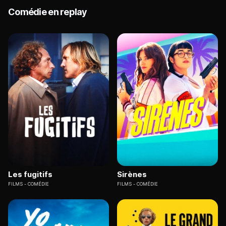
chanson qui jusqu'ici a porté malheur à tous ses
Comédie en replay
interprètes...
Les fugitifs
Sirènes
FILMS
COMÉDIE
FILMS
COMÉDIE