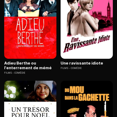
Adieu Berthe ou
Une ravissante idiote
l'enterrement de mémé
FILMS
COMÉDIE
FILMS
COMÉDIE