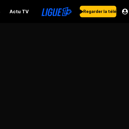
Actu TV
s
Regarder la télé