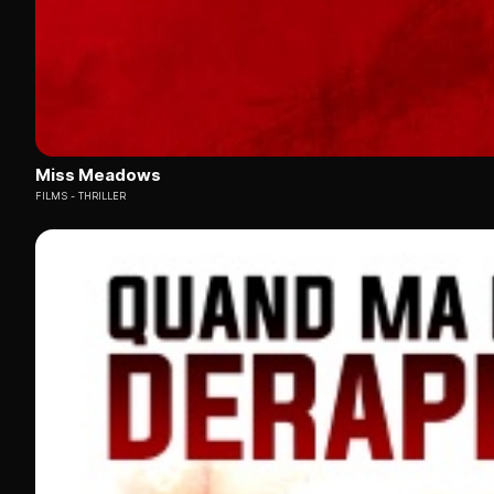
Miss Meadows
FILMS
THRILLER