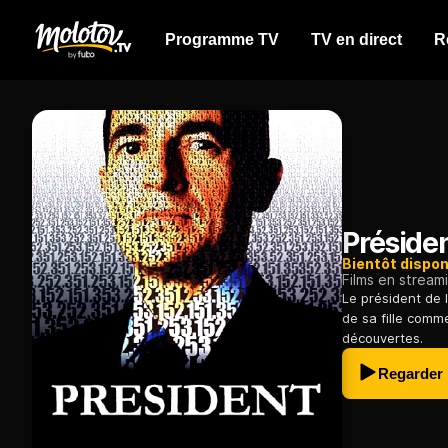
Programme TV
TV en direct
R
Préside
Bientôt dispon
Films en stream
Le président de 
de sa fille comm
découvertes.
Regarder