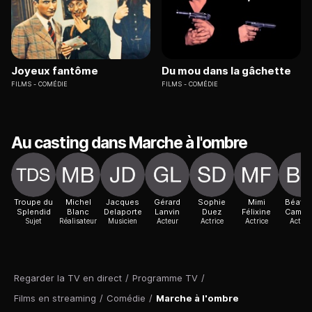
Joyeux fantôme
Du mou dans la gâchette
FILMS
COMÉDIE
FILMS
COMÉDIE
Au casting dans Marche à l'ombre
Troupe du
Michel
Jacques
Gérard
Sophie
Mimi
Béatri
Splendid
Blanc
Delaporte
Lanvin
Duez
Félixine
Camur
Sujet
Réalisateur
Musicien
Acteur
Actrice
Actrice
Actric
Regarder la TV en direct
/
Programme TV
/
Films en streaming
/
Comédie
/
Marche à l'ombre