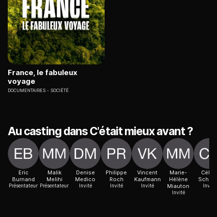
France, le fabuleux
voyage
DOCUMENTAIRES
SOCIÉTÉ
Au casting dans C'était mieux avant ?
Eric
Malik
Denise
Philippe
Vincent
Marie-
Célin
Burnand
Melihi
Medico
Roch
Kaufmann
Hélène
Schoe
Présentateur
Présentateur
Invité
Invité
Invité
Miauton
Invité
Invité