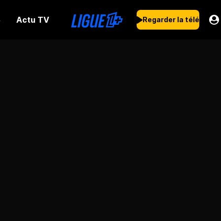
Actu TV
s
Regarder la télé