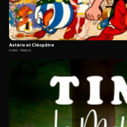
Astérix et Cléopâtre
FILMS
FAMILLE