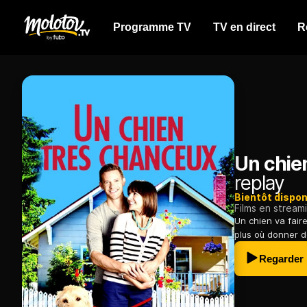
Programme TV
TV en direct
R
Un chie
replay
Bientôt dispon
Films en stream
Un chien va fair
plus où donner d
Regarder