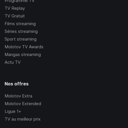
Programme TV
TV Replay
TV Gratuit
Films streaming
Séries streaming
Sport streaming
Molotov TV Awards
Mangas streaming
Actu TV
Nos offres
Molotov Extra
Molotov Extended
Ligue 1+
TV au meilleur prix