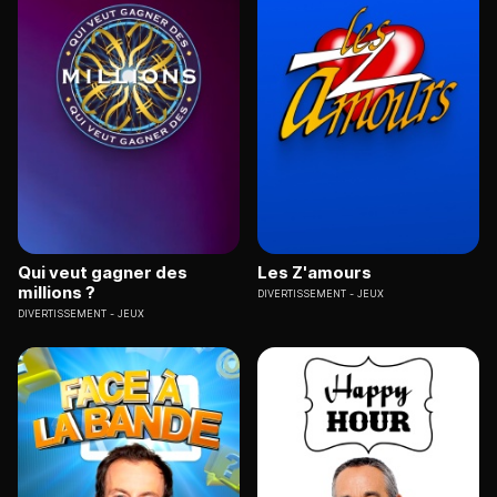
Qui veut gagner des
Les Z'amours
millions ?
DIVERTISSEMENT
JEUX
DIVERTISSEMENT
JEUX