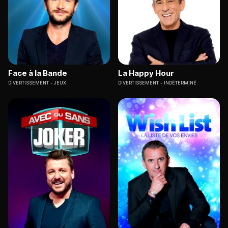
Face à la Bande
La Happy Hour
DIVERTISSEMENT
JEUX
DIVERTISSEMENT
INDÉTERMINÉ