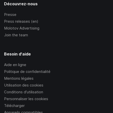
Découvrez-nous
Presse
Press releases (en)
Molotov Advertising
Join the team
Besoin d'aide
Aide en ligne
Politique de confidentialité
Mentions légales
Utilisation des cookies
Conditions d’utilisation
Personnaliser les cookies
Télécharger
Appareils compatibles