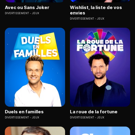
Avec ou Sans Joker
Wishlist, la liste de vos
envies
DIVERTISSEMENT
JEUX
DIVERTISSEMENT
JEUX
Duels en familles
La roue de la fortune
DIVERTISSEMENT
JEUX
DIVERTISSEMENT
JEUX