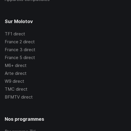
Sur Molotov
TF1
direct
France 2
direct
France 3
direct
France 5
direct
M6+
direct
Arte
direct
W9
direct
TMC
direct
BFMTV
direct
Nos programmes