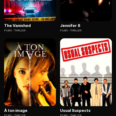
The Vanished
Jennifer 8
FILMS
THRILLER
FILMS
THRILLER
À ton image
Usual Suspects
FILMS
THRILLER
FILMS
THRILLER