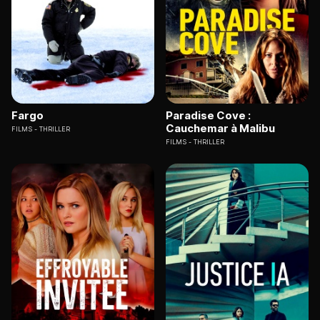
Fargo
Paradise Cove :
Cauchemar à Malibu
FILMS
THRILLER
FILMS
THRILLER