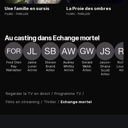
Une famille en sursis
La Proie des ombres
FILMS
THRILLER
FILMS
THRILLER
Au casting dans Echange mortel
Fred Olen
Jamie
Steven
Audrey
Gerald
Jason-
Richar
Ray
Luner
Brand
Whitby
Webb
Shane
Lounel
Réalisateur
Actrice
Acteur
Actrice
Acteur
Scott
Acteur
Acteur
Regarder la TV en direct
/
Programme TV
/
Films en streaming
/
Thriller
/
Echange mortel