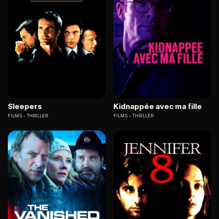
Sleepers
Kidnappée avec ma fille
FILMS
THRILLER
FILMS
THRILLER