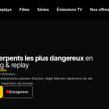
eplays
Films
Séries
Émissions TV
Nos offre
erpents les plus dangereux
en
g & replay
ible
Animaux
d'aventures pleines d'action, Nigel Marven répertorie les dix
s meurtriers du monde.
Enregistrer