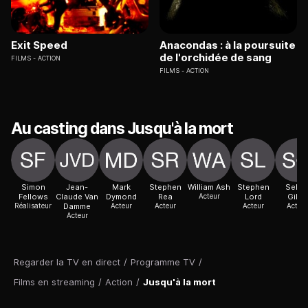
Exit Speed
Anacondas : à la poursuite
de l'orchidée de sang
FILMS
ACTION
FILMS
ACTION
Au casting dans Jusqu'à la mort
Simon
Jean-
Mark
Stephen
William Ash
Stephen
Selin
Fellows
Claude Van
Dymond
Rea
Acteur
Lord
Giles
Réalisateur
Damme
Acteur
Acteur
Acteur
Acteur
Acteur
Regarder la TV en direct
/
Programme TV
/
Films en streaming
/
Action
/
Jusqu'à la mort