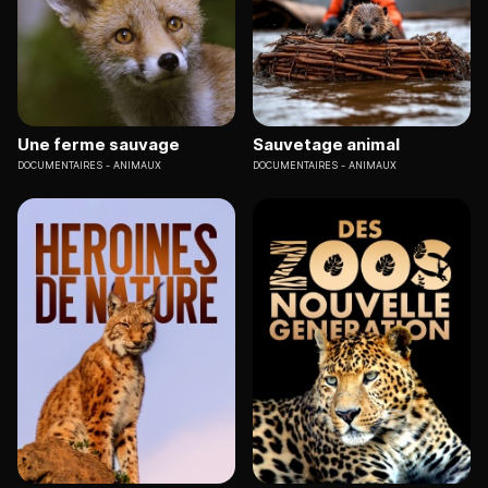
Une ferme sauvage
Sauvetage animal
DOCUMENTAIRES
ANIMAUX
DOCUMENTAIRES
ANIMAUX