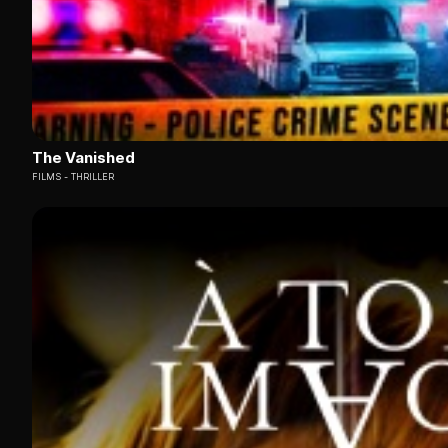
The Vanished
FILMS
THRILLER