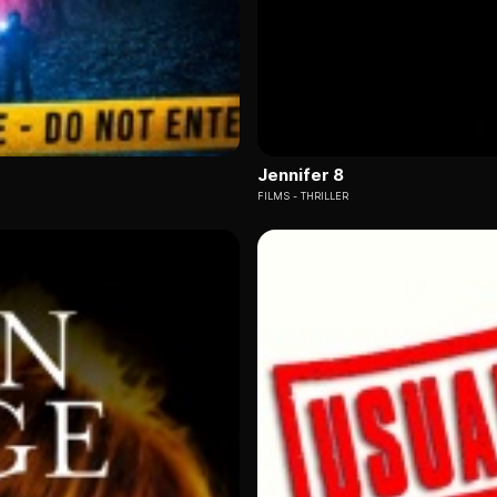
Jennifer 8
FILMS
THRILLER