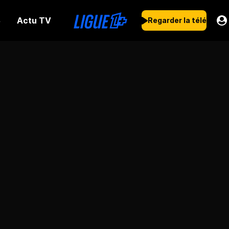
Actu TV
s
Regarder la télé