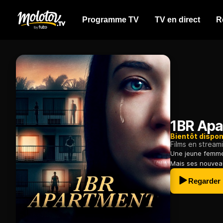
Programme TV
TV en direct
R
1BR Apa
Bientôt dispon
Films en stream
Une jeune femme
Mais ses nouveau
Regarder