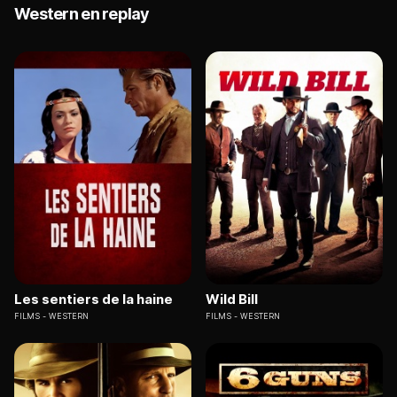
Western en replay
Les sentiers de la haine
Wild Bill
FILMS
WESTERN
FILMS
WESTERN