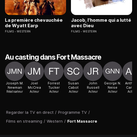
La première chevauchée
Jacob, l'homme qui a lutté
de Wyatt Earp
avec Dieu
FILMS
WESTERN
FILMS
WESTERN
Au casting dans Fort Massacre
Joseph M.
Joel
Forrest
Susan
John
George N.
Antho
Newman
McCrea
Tucker
Cabot
Russell
Neise
Carus
Réalisateur
Acteur
Acteur
Acteur
Acteur
Acteur
Acteur
Regarder la TV en direct
/
Programme TV
/
Films en streaming
/
Western
/
Fort Massacre