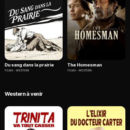
Du sang dans la prairie
The Homesman
FILMS
WESTERN
FILMS
WESTERN
Western à venir