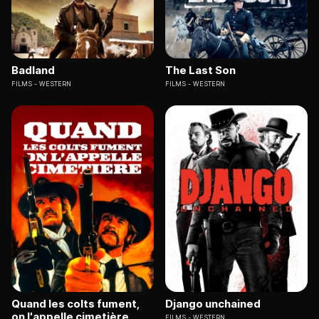
Badland
The Last Son
FILMS
WESTERN
FILMS
WESTERN
Quand les colts fument,
Django unchained
on l'appelle cimetière
FILMS
WESTERN