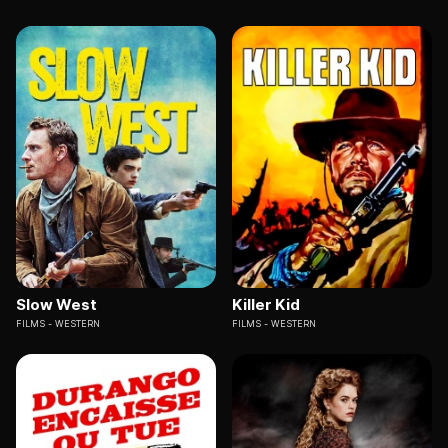
Slow West
Killer Kid
FILMS
WESTERN
FILMS
WESTERN