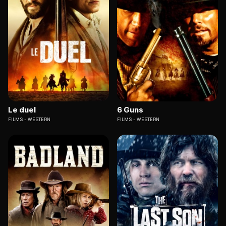
Le duel
6 Guns
FILMS
WESTERN
FILMS
WESTERN