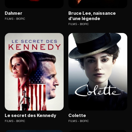
Dahmer
Bruce Lee, naissance
d'une légende
FILMS
BIOPIC
FILMS
BIOPIC
Le secret des Kennedy
Colette
FILMS
BIOPIC
FILMS
BIOPIC