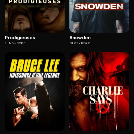
Prodigieuses
Snowden
FILMS
BIOPIC
FILMS
BIOPIC