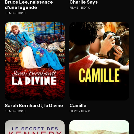
Bruce Lee, naissance
Charlie Says
d'une légende
FILMS
BIOPIC
FILMS
BIOPIC
Sarah Bernhardt, la Divine
Camille
FILMS
BIOPIC
FILMS
BIOPIC