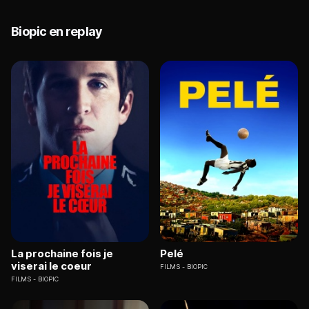
Biopic en replay
La prochaine fois je
Pelé
viserai le coeur
FILMS
BIOPIC
FILMS
BIOPIC