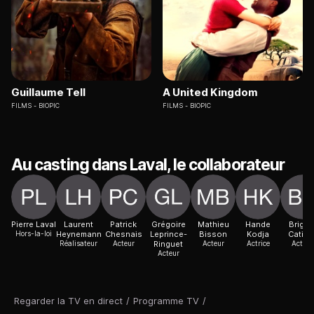
Guillaume Tell
A United Kingdom
FILMS
BIOPIC
FILMS
BIOPIC
Au casting dans Laval, le collaborateur
Pierre Laval
Laurent
Patrick
Grégoire
Mathieu
Hande
Brigitt
Hors-la-loi
Heynemann
Chesnais
Leprince-
Bisson
Kodja
Catill
Réalisateur
Acteur
Ringuet
Acteur
Actrice
Actric
Acteur
Regarder la TV en direct
/
Programme TV
/