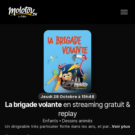
Jeudi 28 Octobre à 15h48
La brigade volante
en streaming gratuit &
replay
Enfants
Dessins animés
Un dirigeable très particulier flotte dans les airs, et parcourt le ciel dans le monde entier. Il transporte une colonie multi-éthnique de volatiles : une corneille, un pivert, un flamant rose, un colibri, un pélican, des canards, et même une chauve-souris !
Voir plus