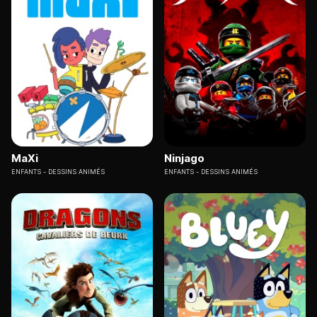
MaXi
Ninjago
ENFANTS
DESSINS ANIMÉS
ENFANTS
DESSINS ANIMÉS