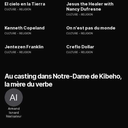
El cielo en la Tierra
Jesus the Healer with
Nancy Dufresne
CULTURE
RELIGION
CULTURE
RELIGION
Kenneth Copeland
On n'est pas du monde
CULTURE
RELIGION
CULTURE
RELIGION
Jentezen Franklin
Creflo Dollar
CULTURE
RELIGION
CULTURE
RELIGION
Au casting dans Notre-Dame de Kibeho,
la mère du verbe
Armand
Isnard
Réalisateur