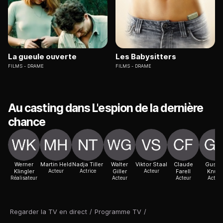
La gueule ouverte
Les Babysitters
FILMS
DRAME
FILMS
DRAME
Au casting dans L'espion de la dernière
chance
Werner
Martin Held
Nadja Tiller
Walter
Viktor Staal
Claude
Gusta
Klingler
Acteur
Actrice
Giller
Acteur
Farell
Knuth
Réalisateur
Acteur
Acteur
Acteur
Regarder la TV en direct
/
Programme TV
/