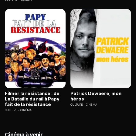
Filmer la résistance : de
Patrick Dewaere, mon
La Bataille du rail à Papy
héros
fait de la résistance
CULTURE
CINÉMA
CULTURE
CINÉMA
Cinéma à venir