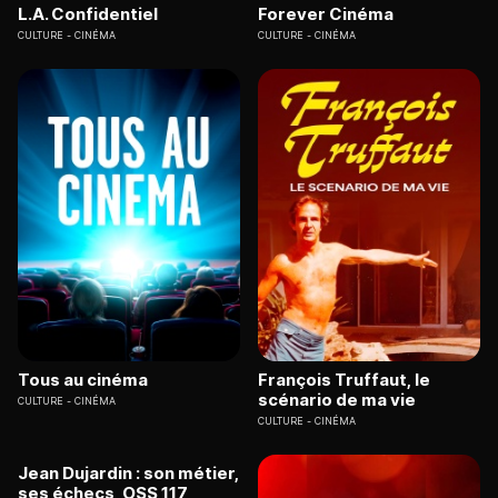
L.A. Confidentiel
Forever Cinéma
CULTURE
CINÉMA
CULTURE
CINÉMA
Tous au cinéma
François Truffaut, le
scénario de ma vie
CULTURE
CINÉMA
CULTURE
CINÉMA
Jean Dujardin : son métier,
ses échecs, OSS 117,