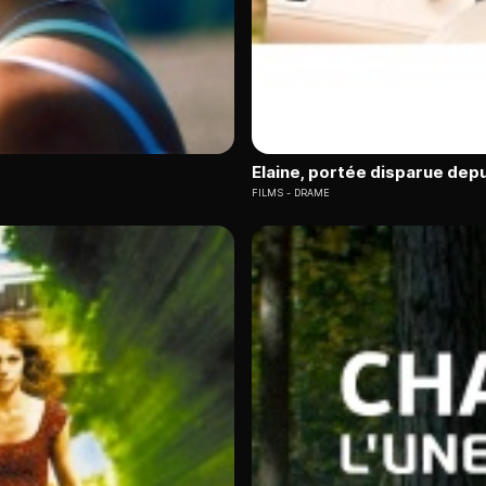
Elaine, portée disparue depu
FILMS
DRAME