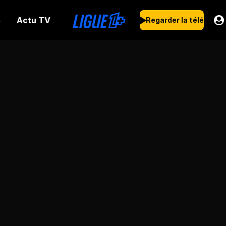
Actu TV
s
Regarder la télé