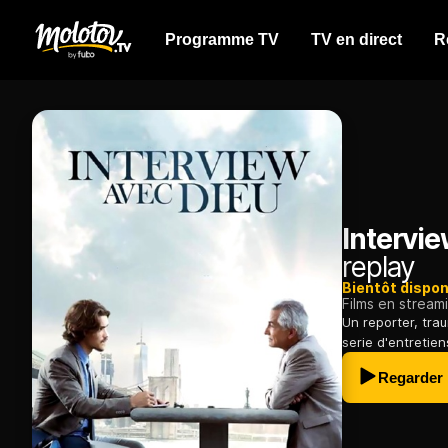
Programme TV
TV en direct
R
Intervi
replay
Bientôt dispon
Films en stream
Un reporter, tra
serie d'entretie
Regarder