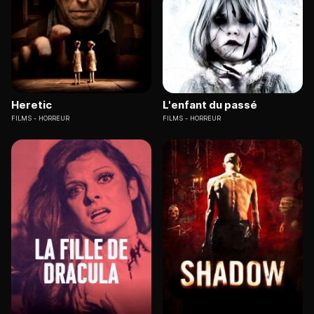
Heretic
L'enfant du passé
FILMS
HORREUR
FILMS
HORREUR