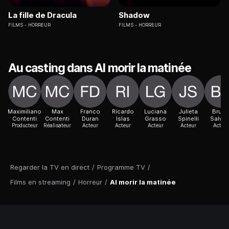
La fille de Dracula
Shadow
FILMS
HORREUR
FILMS
HORREUR
Au casting dans Al morir la matinée
Maximiliano
Max
Franco
Ricardo
Luciana
Julieta
Brun
Contenti
Contenti
Duran
Islas
Grasso
Spinelli
Salvatt
Producteur
Réalisateur
Acteur
Acteur
Acteur
Acteur
Acteur
Regarder la TV en direct
/
Programme TV
/
Films en streaming
/
Horreur
/
Al morir la matinée