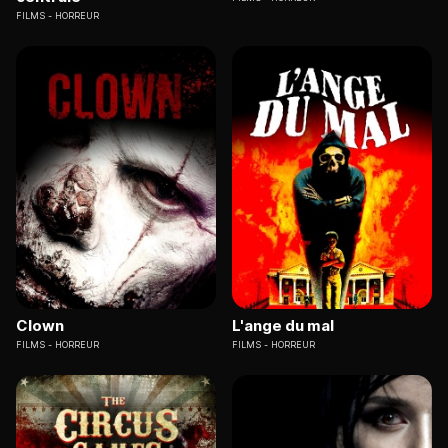
FILMS
HORREUR
Clown
L'ange du mal
FILMS
HORREUR
FILMS
HORREUR