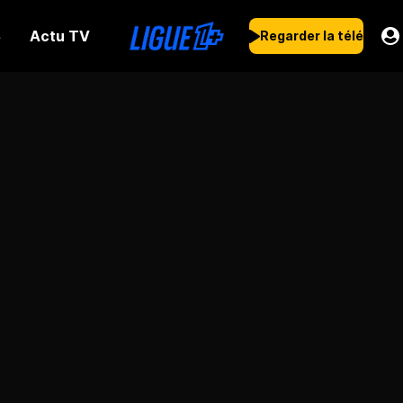
Actu TV
s
Regarder la télé