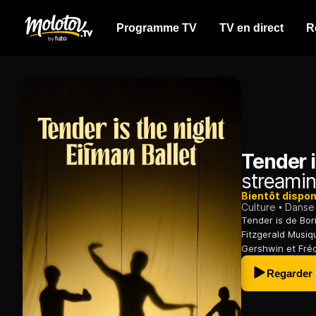
Programme TV
TV en direct
R
Tender i
streamin
Bientôt dispon
Culture
Danse
Tender is de Bor
Fitzgerald Musi
Gershwin et Fréd
Regarder