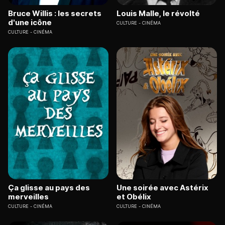
Bruce Willis : les secrets
Louis Malle, le révolté
d'une icône
CULTURE
CINÉMA
CULTURE
CINÉMA
Ça glisse au pays des
Une soirée avec Astérix
merveilles
et Obélix
CULTURE
CINÉMA
CULTURE
CINÉMA