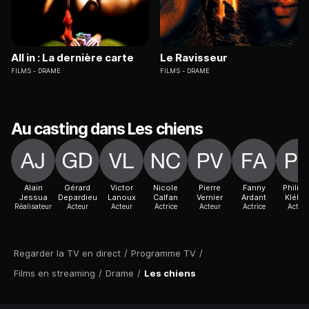
All in : La dernière carte
Le Ravisseur
FILMS
DRAME
FILMS
DRAME
Au casting dans Les chiens
Alain
Gérard
Victor
Nicole
Pierre
Fanny
Philip
Jessua
Depardieu
Lanoux
Calfan
Vernier
Ardant
Kléber
Réalisateur
Acteur
Acteur
Actrice
Acteur
Actrice
Acteur
Regarder la TV en direct
/
Programme TV
/
Films en streaming
/
Drame
/
Les chiens