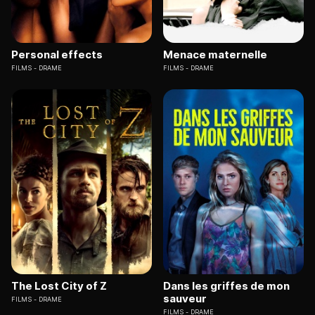
Personal effects
Menace maternelle
FILMS
DRAME
FILMS
DRAME
The Lost City of Z
Dans les griffes de mon
sauveur
FILMS
DRAME
FILMS
DRAME