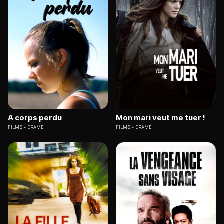
A corps perdu
Mon mari veut me tuer !
FILMS
DRAME
FILMS
DRAME