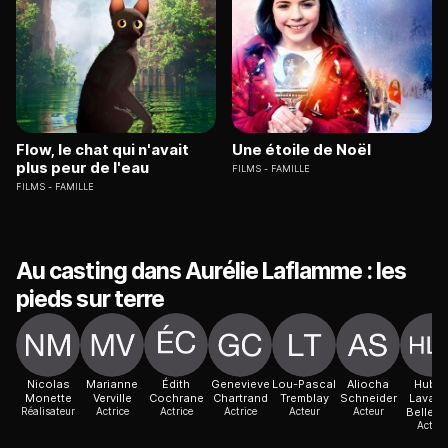
Flow, le chat qui n'avait
Une étoile de Noël
plus peur de l'eau
FILMS
FAMILLE
FILMS
FAMILLE
Au casting dans Aurélie Laflamme : les
pieds sur terre
Nicolas
Marianne
Édith
Genevieve
Lou-Pascal
Aliocha
Huber
Monette
Verville
Cochrane
Chartrand
Tremblay
Schneider
Lavall
Réalisateur
Actrice
Actrice
Actrice
Acteur
Acteur
Bellefle
Acteur