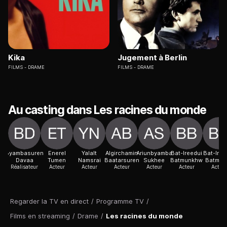
Kika
Jugement à Berlin
FILMS
DRAME
FILMS
DRAME
Au casting dans Les racines du monde
Byambasuren
Enerel
Yalalt
Algirchamin
Ariunbyamba
Bat-Ireedui
Bat-Iree
Davaa
Tumen
Namsrai
Baatarsuren
Sukhee
Batmunkhw
Batmun
Réalisateur
Acteur
Acteur
Acteur
Acteur
Acteur
Acteur
Regarder la TV en direct
/
Programme TV
/
Films en streaming
/
Drame
/
Les racines du monde