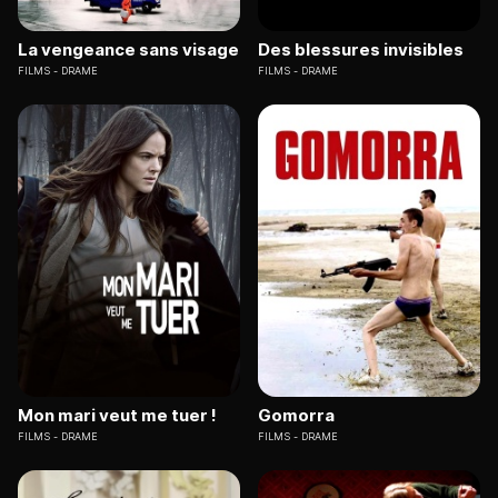
La vengeance sans visage
Des blessures invisibles
FILMS
DRAME
FILMS
DRAME
Mon mari veut me tuer !
Gomorra
FILMS
DRAME
FILMS
DRAME