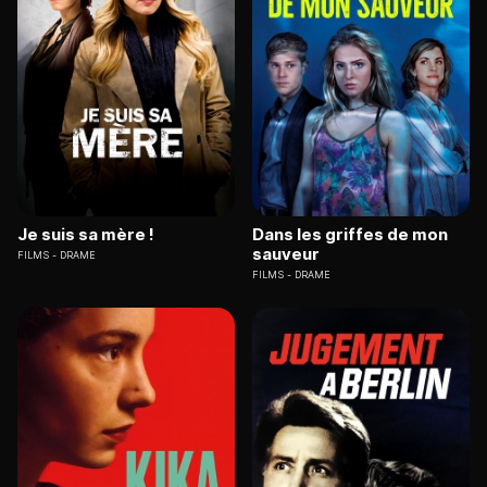
Je suis sa mère !
Dans les griffes de mon
sauveur
FILMS
DRAME
FILMS
DRAME