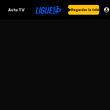
Actu TV
s
Regarder la télé