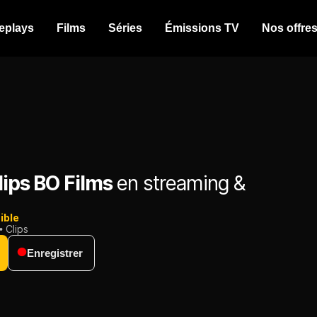
eplays
Films
Séries
Émissions TV
Nos offre
lips BO Films
en streaming &
ible
Clips
Enregistrer