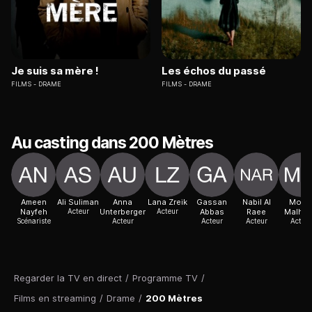
Je suis sa mère !
Les échos du passé
FILMS
DRAME
FILMS
DRAME
Au casting dans 200 Mètres
Ameen
Ali Suliman
Anna
Lana Zreik
Gassan
Nabil Al
Mota
Nayfeh
Acteur
Unterberger
Acteur
Abbas
Raee
Malhe
Scénariste
Acteur
Acteur
Acteur
Acteur
Regarder la TV en direct
/
Programme TV
/
Films en streaming
/
Drame
/
200 Mètres