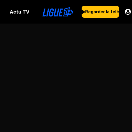
Actu TV
s
Regarder la télé