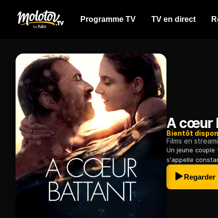
Programme TV
TV en direct
R
A cœur 
Bientôt dispon
Films en stream
Un jeune couple 
s'appelle const
Regarder