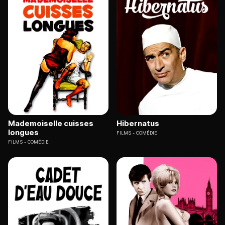
Mademoiselle cuisses
Hibernatus
longues
FILMS
COMÉDIE
FILMS
COMÉDIE