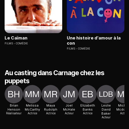
Le Caïman
Une histoire d'amour à la
con
FILMS
COMÉDIE
FILMS
COMÉDIE
Au casting dans Carnage chez les
puppets
Brian
Melissa
Maya
Joel
Elizabeth
Leslie
Michae
Henson
McCarthy
Rudolph
McHale
Banks
David
Mcdona
Réalisateur
Actrice
Actrice
Acteur
Actrice
Baker
Acteur
Acteur