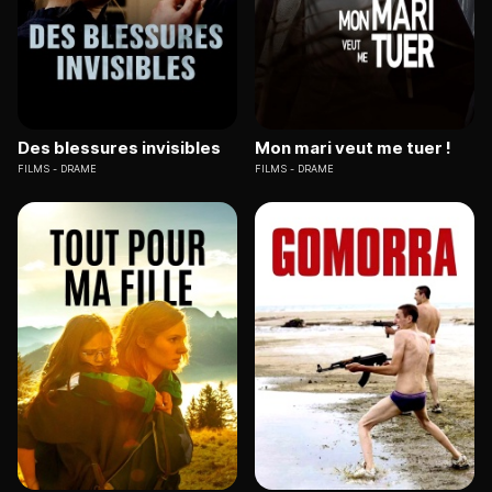
Des blessures invisibles
Mon mari veut me tuer !
FILMS
DRAME
FILMS
DRAME