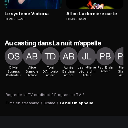
Le système Victoria
All in : La dernière carte
FILMS
DRAME
FILMS
DRAME
Au casting dans La nuit m'appelle
Olivier
Alice
Toni
Agnès
Jean-Pierre
Paul Blain
Pierre
Strauss
Barnole
D'Antonio
Berthon
Léonardini
Acteur
Giaferr
Réalisateur
Actrice
Acteur
Actrice
Acteur
Acteur
Regarder la TV en direct
/
Programme TV
/
Films en streaming
/
Drame
/
La nuit m'appelle