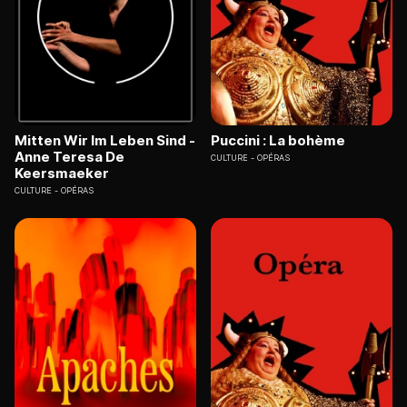
Mitten Wir Im Leben Sind -
Puccini : La bohème
Anne Teresa De
CULTURE
OPÉRAS
Keersmaeker
CULTURE
OPÉRAS