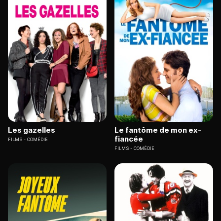
Les gazelles
Le fantôme de mon ex-
fiancée
FILMS
COMÉDIE
FILMS
COMÉDIE