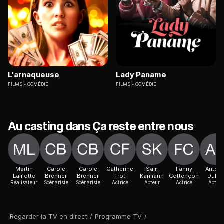
L'arnaqueuse
Lady Paname
FILMS
COMÉDIE
FILMS
COMÉDIE
Au casting dans Ça reste entre nous
Martin
Carole
Carole
Catherine
Sam
Fanny
Antoin
Lamotte
Brenner
Brenner
Frot
Karmann
Cottençon
Dulér
Réalisateur
Scénariste
Scénariste
Actrice
Acteur
Actrice
Acteur
Regarder la TV en direct
/
Programme TV
/