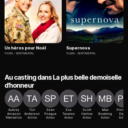
Un héros pour Noël
Supernova
FILMS
SENTIMENTAL
FILMS
SENTIMENTAL
Au casting dans La plus belle demoiselle
d'honneur
Aubrey
Tori
Sean
Eva
Scott
Max
Prince
Arnason
Anderson
Poague
Tavares
Harlow
Boateng
Davis
Réalisatrice
Actrice
Acteur
Acteur
Acteur
Acteur
Actric