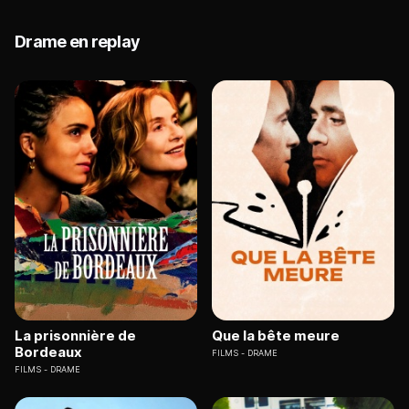
Drame en replay
La prisonnière de
Que la bête meure
Bordeaux
FILMS
DRAME
FILMS
DRAME