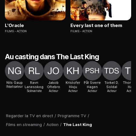
L'Oracle
Every last one of them
FILMS
ACTION
FILMS
ACTION
Au casting dans The Last King
Nils Gaup
Ravn
Jakob
Kristofer
Pål Sverre
Torkel D.
Thorbjø
Réalisateur
Lanesskog
Oftebro
Hivju
Hagen
Soldal
Harr
Scénariste
Acteur
Acteur
Acteur
Acteur
Acteur
Regarder la TV en direct
/
Programme TV
/
Films en streaming
/
Action
/
The Last King