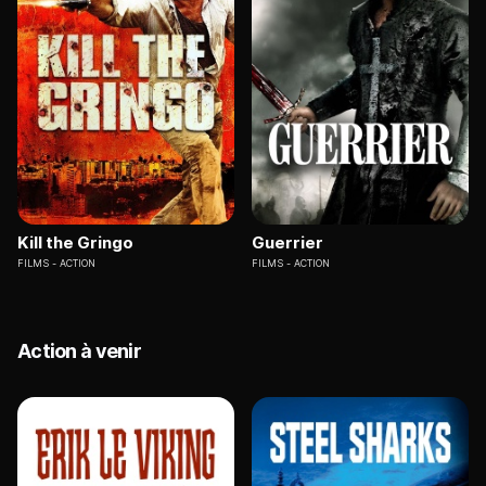
Kill the Gringo
Guerrier
FILMS
ACTION
FILMS
ACTION
Action à venir