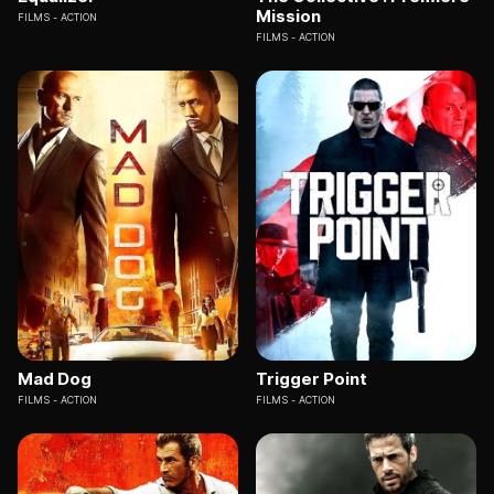
Mission
FILMS
ACTION
FILMS
ACTION
Mad Dog
Trigger Point
FILMS
ACTION
FILMS
ACTION