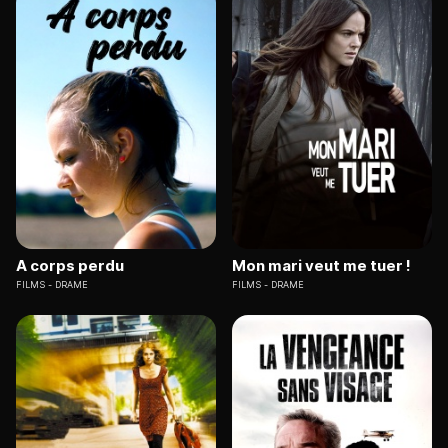
A corps perdu
Mon mari veut me tuer !
FILMS
DRAME
FILMS
DRAME