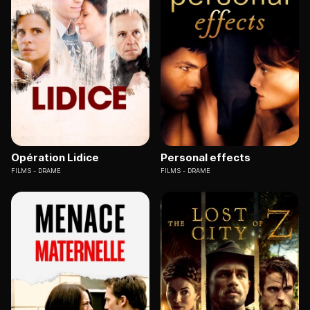
Opération Lidice
Personal effects
FILMS
DRAME
FILMS
DRAME