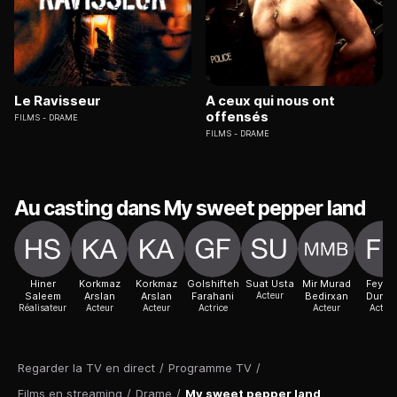
Le Ravisseur
A ceux qui nous ont
offensés
FILMS
DRAME
FILMS
DRAME
Au casting dans My sweet pepper land
Hiner
Korkmaz
Korkmaz
Golshifteh
Suat Usta
Mir Murad
Feyya
Saleem
Arslan
Arslan
Farahani
Acteur
Bedirxan
Duma
Réalisateur
Acteur
Acteur
Actrice
Acteur
Acteur
Regarder la TV en direct
/
Programme TV
/
Films en streaming
/
Drame
/
My sweet pepper land