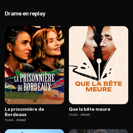
Drame en replay
La prisonnière de
Que la bête meure
Bordeaux
FILMS
DRAME
FILMS
DRAME