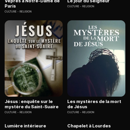
Vêpres à Notre-Dame de
Le jour du Seigneur
Paris
CULTURE
RELIGION
CULTURE
RELIGION
Jésus : enquête sur le
Les mystères de la mort
mystère du Saint-Suaire
de Jésus
CULTURE
RELIGION
CULTURE
RELIGION
Lumière intérieure
Chapelet à Lourdes