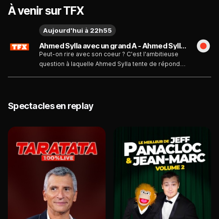
À venir sur TFX
Aujourd'hui à 22h55
Ahmed Sylla avec un grand A - Ahmed Sylla - Avec un grand A - Émission du jeudi 6 août
Peut-on rire avec son coeur ? C'est l'ambitieuse
question à laquelle Ahmed Sylla tente de répondre
dans ce nouveau spectacle. A la manière d'un
grand explorateur, Ahmed sillonne son monde pour
en livrer des fruits tantôt sucrés, tantôt acides,
dans un show où se mêlent autodérision,
Spectacles en replay
improvisation et poésie. Habitué des scènes
ouvertes et des cafés-théâtres, le jeune humoriste
a vu sa notoriété exploser grâce à ses passages
dans l'émission "On ne demande qu'à en rire".