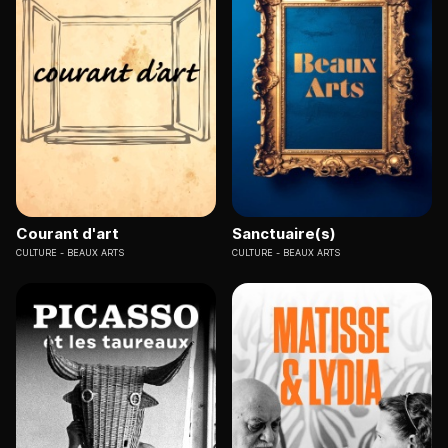
Courant d'art
Sanctuaire(s)
CULTURE
BEAUX ARTS
CULTURE
BEAUX ARTS