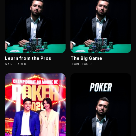
Learn from the Pros
The Big Game
SPORT
POKER
SPORT
POKER