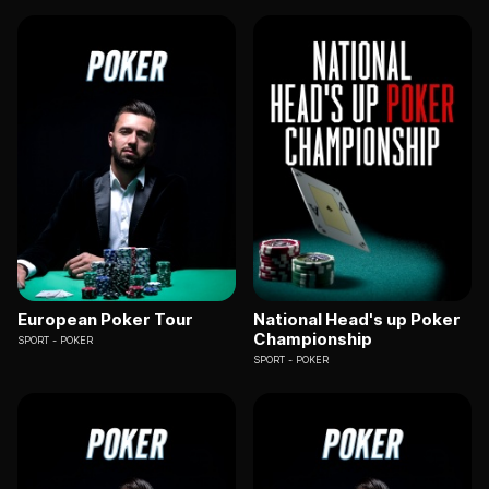
European Poker Tour
National Head's up Poker
Championship
SPORT
POKER
SPORT
POKER