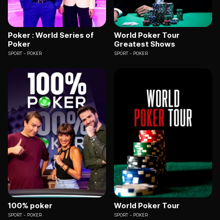
Poker : World Series of
World Poker Tour
Poker
Greatest Shows
SPORT
POKER
SPORT
POKER
100% poker
World Poker Tour
SPORT
POKER
SPORT
POKER