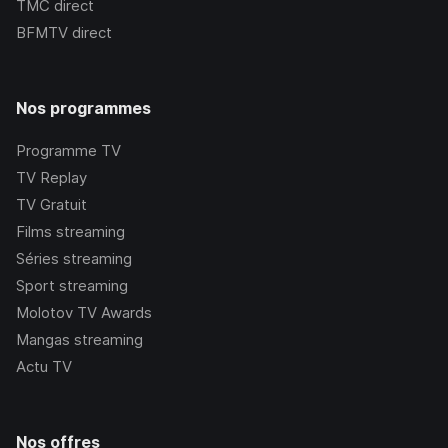
TMC
direct
BFMTV
direct
Nos programmes
Programme TV
TV Replay
TV Gratuit
Films streaming
Séries streaming
Sport streaming
Molotov TV Awards
Mangas streaming
Actu TV
Nos offres