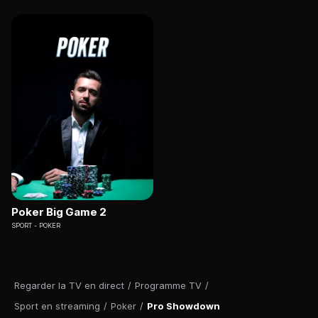
Poker Big Game 2
SPORT
POKER
Regarder la TV en direct
/
Programme TV
/
Sport en streaming
/
Poker
/
Pro Showdown