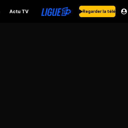
Actu TV
s
Regarder la télé