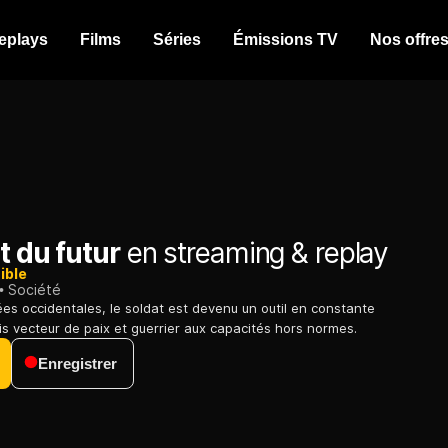
eplays
Films
Séries
Émissions TV
Nos offre
t du futur
en streaming & replay
ible
Société
es occidentales, le soldat est devenu un outil en constante
ois vecteur de paix et guerrier aux capacités hors normes.
Enregistrer