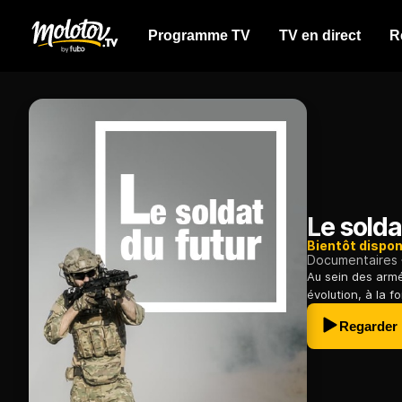
Programme TV
TV en direct
R
Le solda
Bientôt dispon
Documentaires
Au sein des armé
évolution, à la f
Regarder