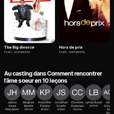
The Big divorce
Hors de prix
FILMS
SENTIMENTAL
FILMS
SENTIMENTAL
Au casting dans Comment rencontrer
l'âme soeur en 10 leçons
James
Meghan
Kristoffer
Jonathan
Christine
Lynda Boyd
Adam
Head
Markle
Polaha
Scarfe
Chatelain
Actrice
Greyd
Réalisateur
Actrice
Acteur
Acteur
Actrice
Reid
Acteur