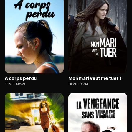
A corps perdu
Mon mari veut me tuer !
FILMS
DRAME
FILMS
DRAME