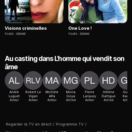
Visions criminelles
One Love !
FILMS
DRAME
FILMS
DRAME
Au casting dans L'homme qui vendit son
âme
André
Robert Le
Michèle
Mona
Pierre
Hélène
Guita
Luguet
Vigan
Alfa
Goya
Larquey
Dartigue
Karen
Acteur
Acteur
Acteur
Actrice
Acteur
Actrice
Acteur
Regarder la TV en direct
/
Programme TV
/