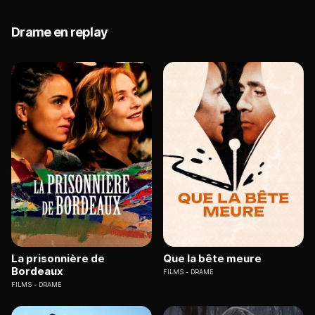
Drame en replay
La prisonnière de
Que la bête meure
Bordeaux
FILMS
DRAME
FILMS
DRAME