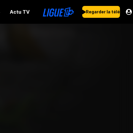
Actu TV
s
Regarder la télé