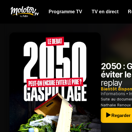
Programme TV
TV en direct
R
2050 : G
éviter l
replay
Bientôt dispon
Informations
I
Suite au document
Nathalie Renoux 
Regarder