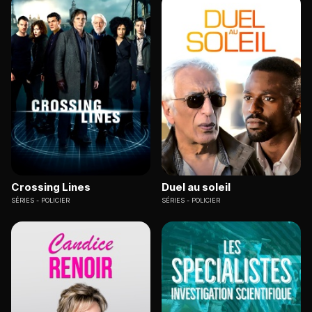
Crossing Lines
Duel au soleil
SÉRIES
POLICIER
SÉRIES
POLICIER