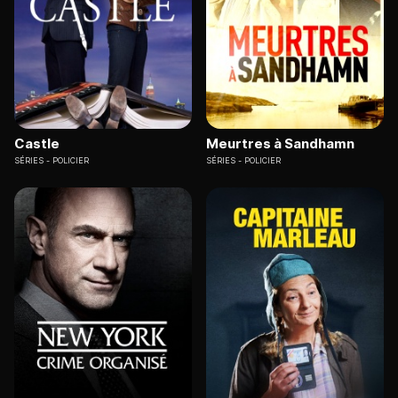
Castle
Meurtres à Sandhamn
SÉRIES
POLICIER
SÉRIES
POLICIER