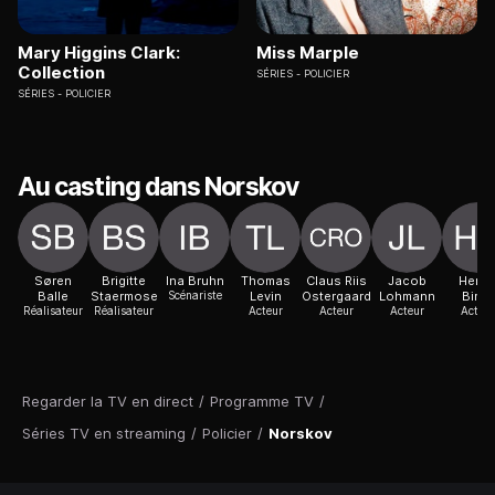
Mary Higgins Clark:
Miss Marple
Collection
SÉRIES
POLICIER
SÉRIES
POLICIER
Au casting dans Norskov
Søren
Brigitte
Ina Bruhn
Thomas
Claus Riis
Jacob
Henri
Balle
Staermose
Scénariste
Levin
Ostergaard
Lohmann
Birch
Réalisateur
Réalisateur
Acteur
Acteur
Acteur
Acteur
Regarder la TV en direct
/
Programme TV
/
Séries TV en streaming
/
Policier
/
Norskov