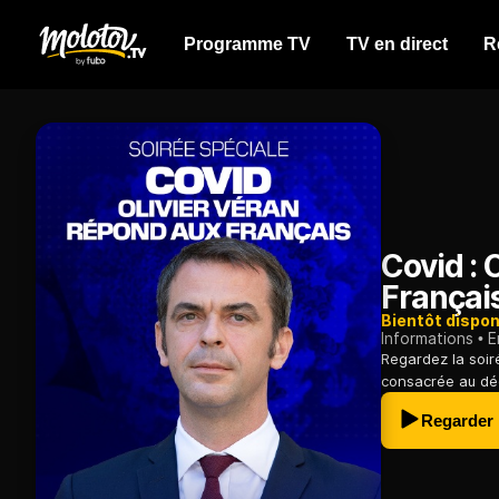
Programme TV
TV en direct
R
Covid : 
Françai
Bientôt dispon
Informations
E
Regardez la soir
consacrée au déc
Regarder