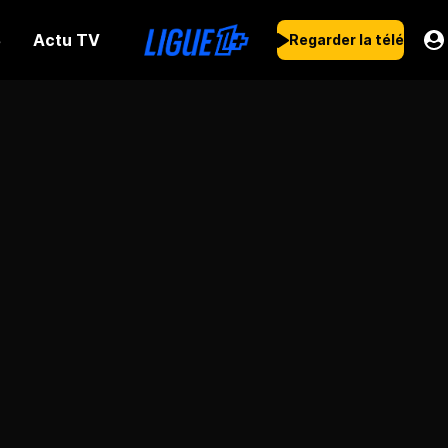
Actu TV
s
Regarder la télé